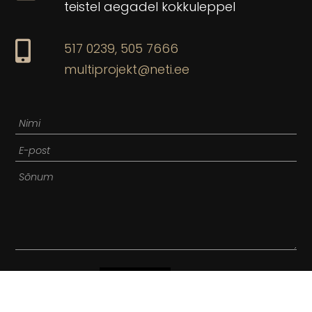
teistel aegadel kokkuleppel
517 0239,
505 7666
multiprojekt@neti.ee