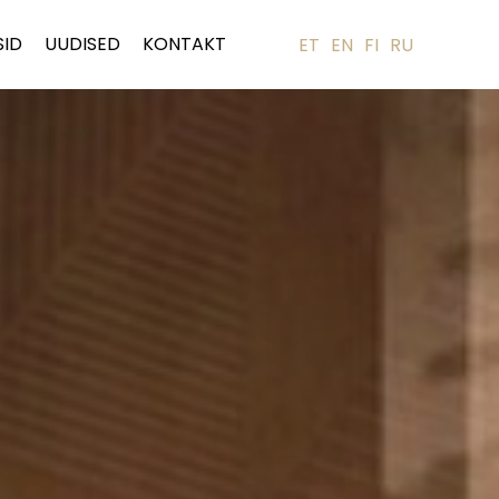
SID
UUDISED
KONTAKT
ET
EN
FI
RU